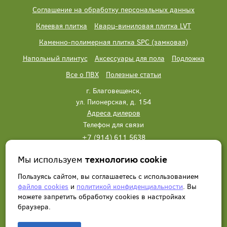
Соглашение на обработку персональных данных
Клеевая плитка
Кварц-виниловая плитка LVT
Каменно-полимерная плитка SPC (замковая)
Напольный плинтус
Аксессуары для пола
Подложка
Все о ПВХ
Полезные статьи
г. Благовещенск,
ул. Пионерская, д. 154
Адреса дилеров
Телефон для связи
+7 (914) 611 5638
+7 (914) 611 5638
Мы используем
технологию cookie
Написать нам
Заказать звонок
Пользуясь сайтом, вы соглашаетесь с использованием
файлов cookies
и
политикой конфиденциальности
. Вы
можете запретить обработку сookies в настройках
браузера.