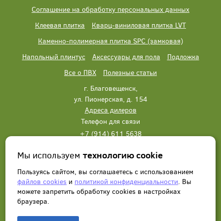
Соглашение на обработку персональных данных
Клеевая плитка
Кварц-виниловая плитка LVT
Каменно-полимерная плитка SPC (замковая)
Напольный плинтус
Аксессуары для пола
Подложка
Все о ПВХ
Полезные статьи
г. Благовещенск,
ул. Пионерская, д. 154
Адреса дилеров
Телефон для связи
+7 (914) 611 5638
+7 (914) 611 5638
Мы используем
технологию cookie
Написать нам
Заказать звонок
Пользуясь сайтом, вы соглашаетесь с использованием
файлов cookies
и
политикой конфиденциальности
. Вы
можете запретить обработку сookies в настройках
браузера.