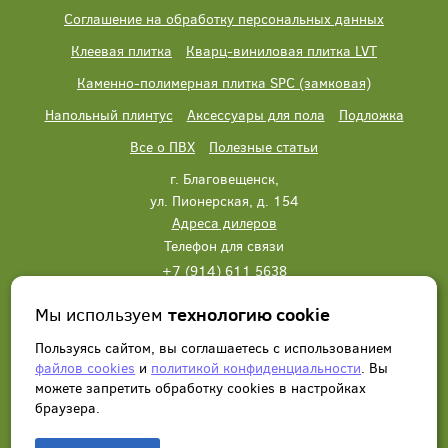
Соглашение на обработку персональных данных
Клеевая плитка
Кварц-виниловая плитка LVT
Каменно-полимерная плитка SPC (замковая)
Напольный плинтус
Аксессуары для пола
Подложка
Все о ПВХ
Полезные статьи
г. Благовещенск,
ул. Пионерская, д. 154
Адреса дилеров
Телефон для связи
+7 (914) 611 5638
+7 (914) 611 5638
Мы используем
технологию cookie
Написать нам
Заказать звонок
Пользуясь сайтом, вы соглашаетесь с использованием
файлов cookies
и
политикой конфиденциальности
. Вы
можете запретить обработку сookies в настройках
браузера.