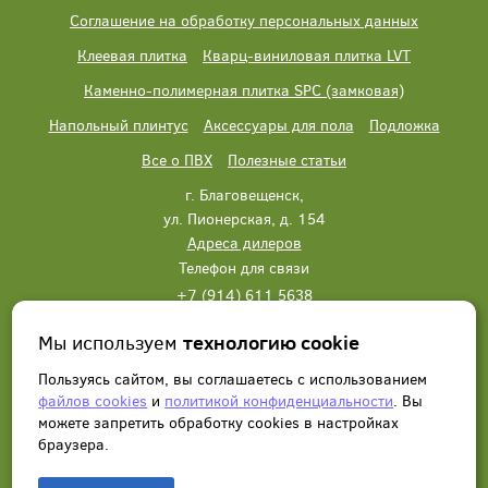
Соглашение на обработку персональных данных
Клеевая плитка
Кварц-виниловая плитка LVT
Каменно-полимерная плитка SPC (замковая)
Напольный плинтус
Аксессуары для пола
Подложка
Все о ПВХ
Полезные статьи
г. Благовещенск,
ул. Пионерская, д. 154
Адреса дилеров
Телефон для связи
+7 (914) 611 5638
+7 (914) 611 5638
Мы используем
технологию cookie
Написать нам
Заказать звонок
Пользуясь сайтом, вы соглашаетесь с использованием
файлов cookies
и
политикой конфиденциальности
. Вы
можете запретить обработку сookies в настройках
браузера.