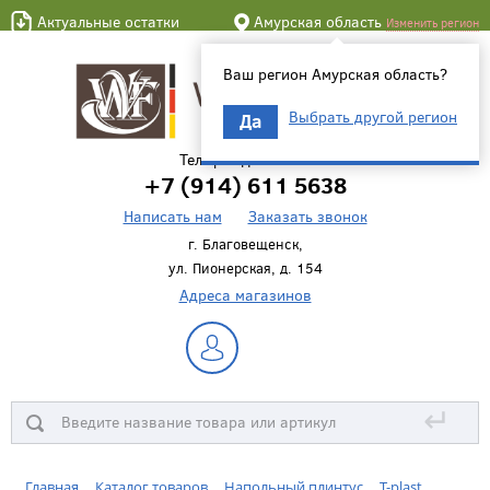
Актуальные остатки
Амурская область
Изменить регион
Ваш регион Амурская область?
Выбрать другой регион
Да
Телефон для связи
+7 (914) 611 5638
Написать нам
Заказать звонок
г. Благовещенск,
ул. Пионерская, д. 154
Адреса магазинов
↵
Главная
Каталог товаров
Напольный плинтус
T-plast