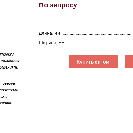
По запросу
Длина, мм
Ширина, мм
loor.ru,
е являются
Купить оптом
ложениями
 товаров
оригинала
ия и
словий