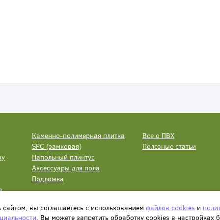
Каменно-полимерная плитка
Все о ПВХ
SPC (замковая)
Полезные статьи
ку
Напольный плинтус
Аксессуары для пола
Подложка
а
ь сайтом, вы соглашаетесь с использованием
файлов cookies
и
поли
циальности
. Вы можете запретить обработку сookies в настройках 