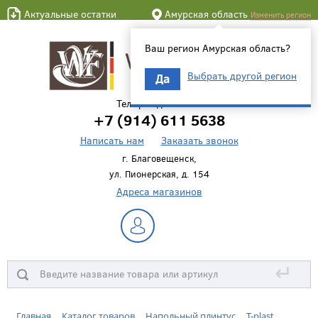
Актуальные остатки
Амурская область
Изменить регион
Ваш регион Амурская область?
Выбрать другой регион
Да
Телефон для связи
+7 (914) 611 5638
Написать нам
Заказать звонок
г. Благовещенск,
ул. Пионерская, д. 154
Адреса магазинов
↵
Главная
Каталог товаров
Напольный плинтус
T-plast