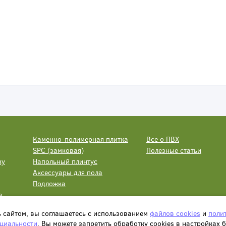
Каменно-полимерная плитка
Все о ПВХ
SPC (замковая)
Полезные статьи
ку
Напольный плинтус
Аксессуары для пола
Подложка
а
ь сайтом, вы соглашаетесь с использованием
файлов cookies
и
поли
циальности
. Вы можете запретить обработку сookies в настройках 