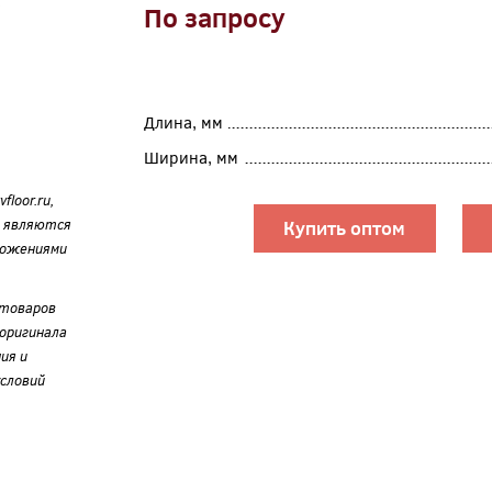
По запросу
Длина, мм
Ширина, мм
loor.ru,
е являются
Купить оптом
ложениями
 товаров
оригинала
ия и
словий