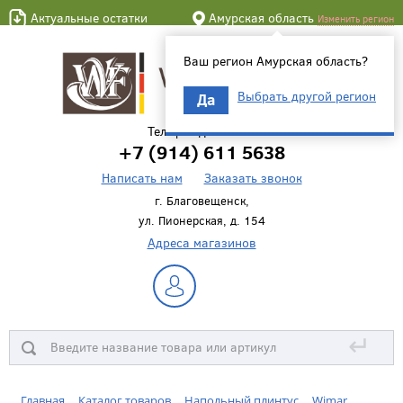
Актуальные остатки
Амурская область
Изменить регион
Ваш регион Амурская область?
Выбрать другой регион
Да
Телефон для связи
+7 (914) 611 5638
Написать нам
Заказать звонок
г. Благовещенск,
ул. Пионерская, д. 154
Адреса магазинов
↵
Главная
Каталог товаров
Напольный плинтус
Wimar