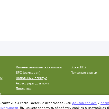
Каменно-полимерная плитка
Все о ПВХ
SPC (замковая)
Полезные статьи
ку
Напольный плинтус
Аксессуары для пола
Подложка
а
ь сайтом, вы соглашаетесь с использованием
файлов cookies
и
поли
циальности
. Вы можете запретить обработку сookies в настройках 