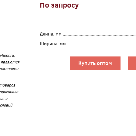
По запросу
Длина, мм
Ширина, мм
loor.ru,
е являются
Купить оптом
ложениями
 товаров
оригинала
ия и
словий