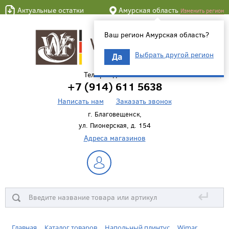
Актуальные остатки
Амурская область
Изменить регион
Ваш регион Амурская область?
Выбрать другой регион
Да
Телефон для связи
+7 (914) 611 5638
Написать нам
Заказать звонок
г. Благовещенск,
ул. Пионерская, д. 154
Адреса магазинов
↵
Главная
Каталог товаров
Напольный плинтус
Wimar