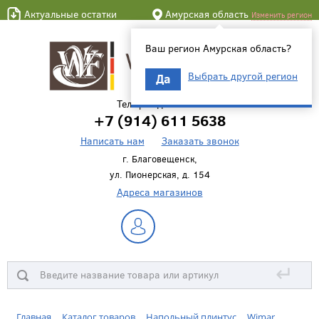
Актуальные остатки
Амурская область
Изменить регион
Ваш регион Амурская область?
Выбрать другой регион
Да
Телефон для связи
+7 (914) 611 5638
Написать нам
Заказать звонок
г. Благовещенск,
ул. Пионерская, д. 154
Адреса магазинов
↵
Главная
Каталог товаров
Напольный плинтус
Wimar