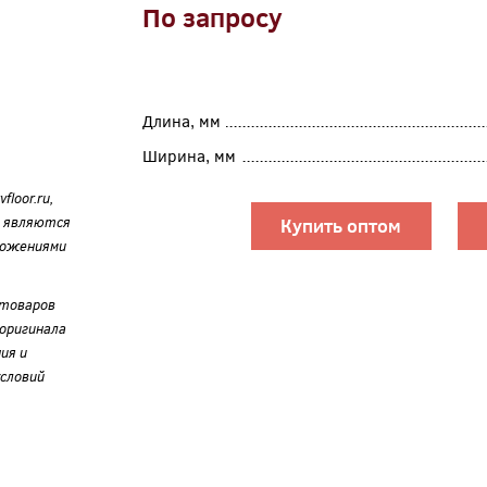
По запросу
Длина, мм
Ширина, мм
loor.ru,
е являются
Купить оптом
ложениями
 товаров
оригинала
ия и
словий