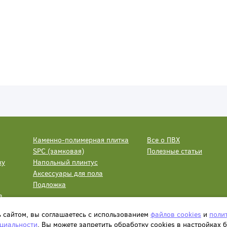
Каменно-полимерная плитка
Все о ПВХ
SPC (замковая)
Полезные статьи
ку
Напольный плинтус
Аксессуары для пола
Подложка
а
ь сайтом, вы соглашаетесь с использованием
файлов cookies
и
поли
циальности
. Вы можете запретить обработку сookies в настройках 