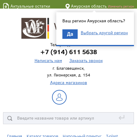
Актуальные остатки
Амурская область
Изменить регион
Ваш регион Амурская область?
Выбрать другой регион
Да
Телефон для связи
+7 (914) 611 5638
Написать нам
Заказать звонок
г. Благовещенск,
ул. Пионерская, д. 154
Адреса магазинов
↵
Главная
Каталог товаров
Напольный плинтус
T-plast