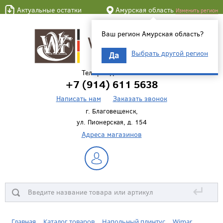
Актуальные остатки
Амурская область
Изменить регион
Ваш регион Амурская область?
Выбрать другой регион
Да
Телефон для связи
+7 (914) 611 5638
Написать нам
Заказать звонок
г. Благовещенск,
ул. Пионерская, д. 154
Адреса магазинов
↵
Главная
Каталог товаров
Напольный плинтус
Wimar