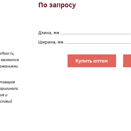
По запросу
Длина, мм
Ширина, мм
loor.ru,
е являются
Купить оптом
ложениями
 товаров
оригинала
ия и
словий