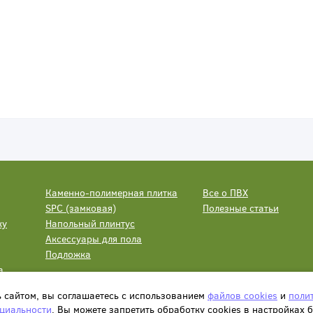
Каменно-полимерная плитка
Все о ПВХ
SPC (замковая)
Полезные статьи
ку
Напольный плинтус
Аксессуары для пола
Подложка
а
ь сайтом, вы соглашаетесь с использованием
файлов cookies
и
поли
циальности
. Вы можете запретить обработку сookies в настройках 