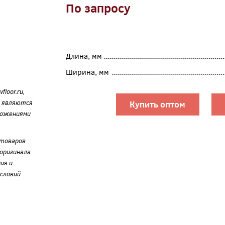
По запросу
Длина, мм
Ширина, мм
loor.ru,
е являются
Купить оптом
ложениями
 товаров
оригинала
ия и
словий