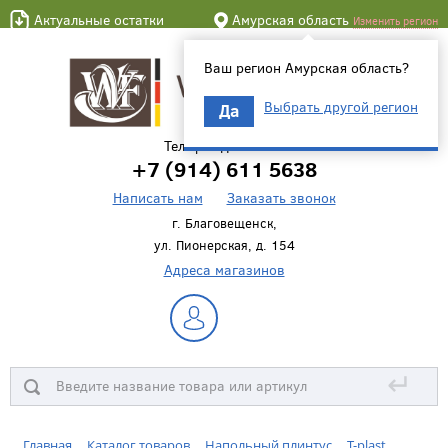
Актуальные остатки
Амурская область
Изменить регион
Ваш регион Амурская область?
Выбрать другой регион
Да
Телефон для связи
+7 (914) 611 5638
Написать нам
Заказать звонок
г. Благовещенск,
ул. Пионерская, д. 154
Адреса магазинов
↵
Главная
Каталог товаров
Напольный плинтус
T-plast