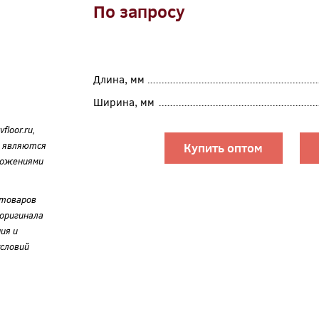
По запросу
Длина, мм
Ширина, мм
loor.ru,
е являются
Купить оптом
ложениями
 товаров
оригинала
ия и
словий