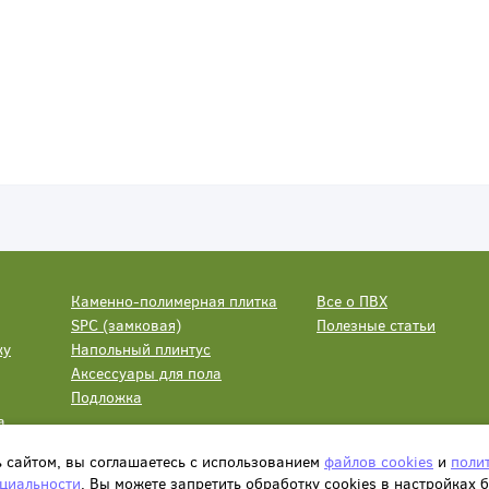
Каменно-полимерная плитка
Все о ПВХ
SPC (замковая)
Полезные статьи
ку
Напольный плинтус
Аксессуары для пола
Подложка
а
ь сайтом, вы соглашаетесь с использованием
файлов cookies
и
поли
циальности
. Вы можете запретить обработку сookies в настройках 