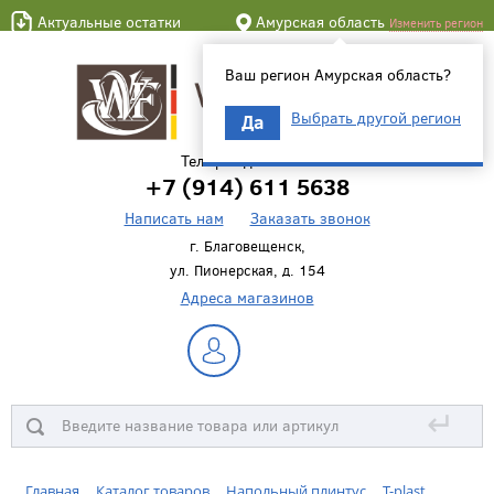
Актуальные остатки
Амурская область
Изменить регион
Ваш регион Амурская область?
Выбрать другой регион
Да
Телефон для связи
+7 (914) 611 5638
Написать нам
Заказать звонок
г. Благовещенск,
ул. Пионерская, д. 154
Адреса магазинов
↵
Главная
Каталог товаров
Напольный плинтус
T-plast