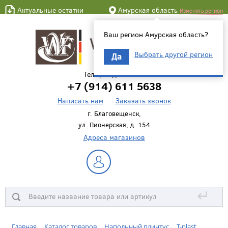
Актуальные остатки
Амурская область
Изменить регион
Ваш регион Амурская область?
Выбрать другой регион
Да
Телефон для связи
+7 (914) 611 5638
Написать нам
Заказать звонок
г. Благовещенск,
ул. Пионерская, д. 154
Адреса магазинов
↵
Главная
Каталог товаров
Напольный плинтус
T-plast