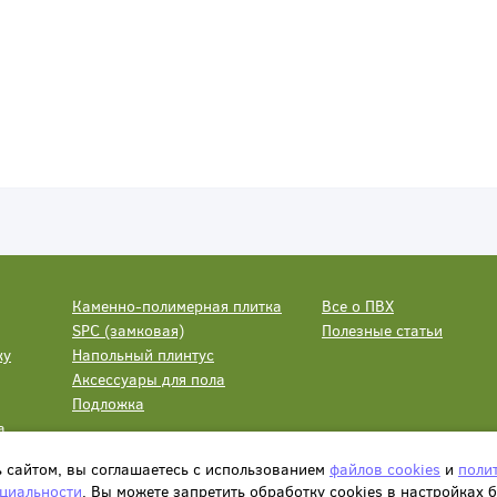
Каменно-полимерная плитка
Все о ПВХ
SPC (замковая)
Полезные статьи
ку
Напольный плинтус
Аксессуары для пола
Подложка
а
ь сайтом, вы соглашаетесь с использованием
файлов cookies
и
поли
циальности
. Вы можете запретить обработку сookies в настройках 