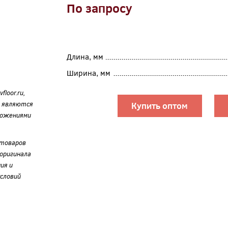
По запросу
Длина, мм
Ширина, мм
loor.ru,
е являются
Купить оптом
ложениями
 товаров
оригинала
ия и
словий