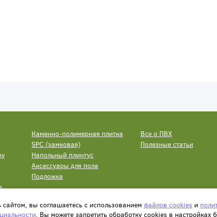
Каменно-полимерная плитка
Все о ПВХ
SPC (замковая)
Полезные статьи
ку
Напольный плинтус
Аксессуары для пола
Подложка
а
ь сайтом, вы соглашаетесь с использованием
файлов cookies
и
поли
циальности
. Вы можете запретить обработку сookies в настройках 