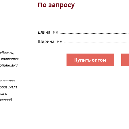
По запросу
Длина, мм
Ширина, мм
loor.ru,
е являются
Купить оптом
ложениями
 товаров
оригинала
ия и
словий