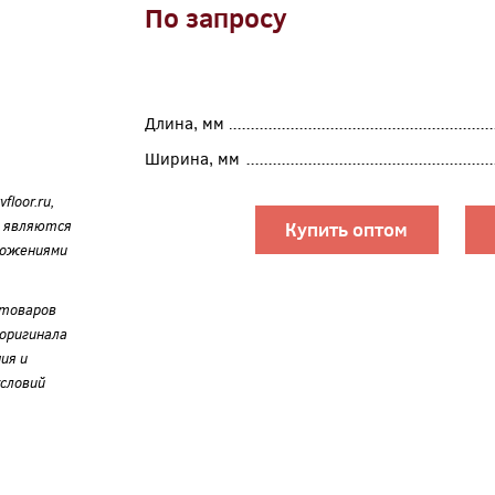
По запросу
Длина, мм
Ширина, мм
loor.ru,
е являются
Купить оптом
ложениями
 товаров
оригинала
ия и
словий