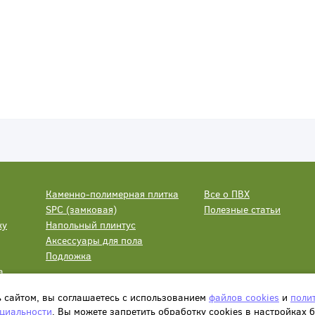
Каменно-полимерная плитка
Все о ПВХ
SPC (замковая)
Полезные статьи
ку
Напольный плинтус
Аксессуары для пола
Подложка
а
ь сайтом, вы соглашаетесь с использованием
файлов cookies
и
поли
циальности
. Вы можете запретить обработку сookies в настройках 