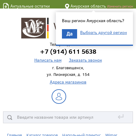
Актуальные остатки
Амурская область
Изменить регион
Ваш регион Амурская область?
Выбрать другой регион
Да
Телефон для связи
+7 (914) 611 5638
Написать нам
Заказать звонок
г. Благовещенск,
ул. Пионерская, д. 154
Адреса магазинов
↵
Главная
Каталог товаров
Напольный плинтус
Wimar