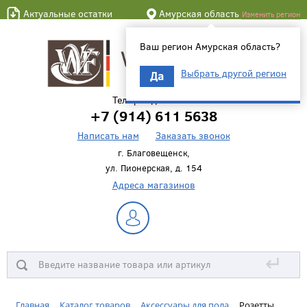
Актуальные остатки
Амурская область
Изменить регион
Ваш регион Амурская область?
Выбрать другой регион
Да
Телефон для связи
+7 (914) 611 5638
Написать нам
Заказать звонок
г. Благовещенск,
ул. Пионерская, д. 154
Адреса магазинов
↵
Главная
Каталог товаров
Аксессуары для пола
Розетты