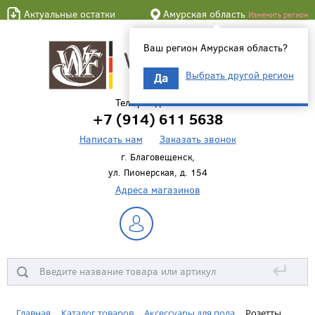
Актуальные остатки
Амурская область
Изменить регион
Ваш регион Амурская область?
Выбрать другой регион
Да
Телефон для связи
+7 (914) 611 5638
Написать нам
Заказать звонок
г. Благовещенск,
ул. Пионерская, д. 154
Адреса магазинов
↵
Главная
Каталог товаров
Аксессуары для пола
Розетты