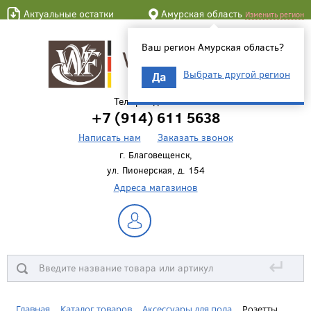
Актуальные остатки
Амурская область
Изменить регион
Ваш регион Амурская область?
Выбрать другой регион
Да
Телефон для связи
+7 (914) 611 5638
Написать нам
Заказать звонок
г. Благовещенск,
ул. Пионерская, д. 154
Адреса магазинов
↵
Главная
Каталог товаров
Аксессуары для пола
Розетты