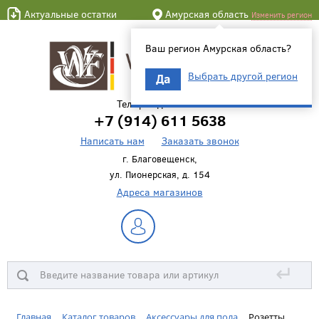
Актуальные остатки
Амурская область
Изменить регион
Ваш регион Амурская область?
Выбрать другой регион
Да
Телефон для связи
+7 (914) 611 5638
Написать нам
Заказать звонок
г. Благовещенск,
ул. Пионерская, д. 154
Адреса магазинов
↵
Главная
Каталог товаров
Аксессуары для пола
Розетты