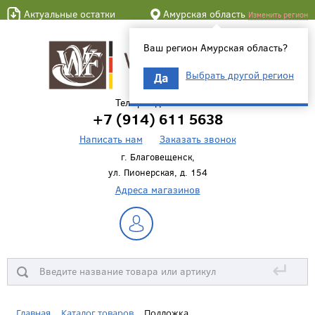
Актуальные остатки
Амурская область
Изменить регион
Ваш регион Амурская область?
Выбрать другой регион
Да
Телефон для связи
+7 (914) 611 5638
Написать нам
Заказать звонок
г. Благовещенск,
ул. Пионерская, д. 154
Адреса магазинов
↵
Главная
Каталог товаров
Подложка