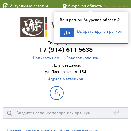
Актуальные остатки
Амурская область
Изменить регион
Ваш регион Амурская область?
Выбрать другой регион
Да
Телефон для связи
+7 (914) 611 5638
Написать нам
Заказать звонок
г. Благовещенск,
ул. Пионерская, д. 154
Адреса магазинов
↵
Главная
Каталог товаров
Аксессуары для пола