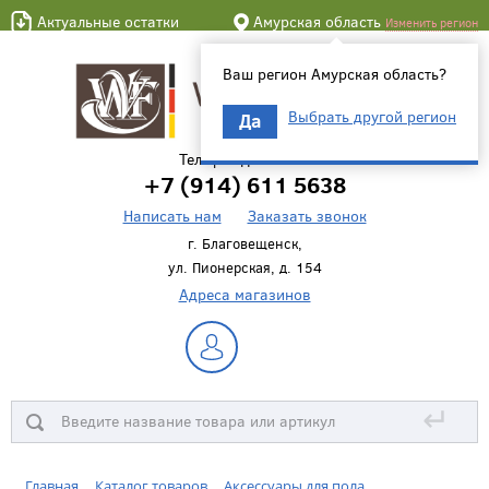
Актуальные остатки
Амурская область
Изменить регион
Ваш регион Амурская область?
Выбрать другой регион
Да
Телефон для связи
+7 (914) 611 5638
Написать нам
Заказать звонок
г. Благовещенск,
ул. Пионерская, д. 154
Адреса магазинов
↵
Главная
Каталог товаров
Аксессуары для пола