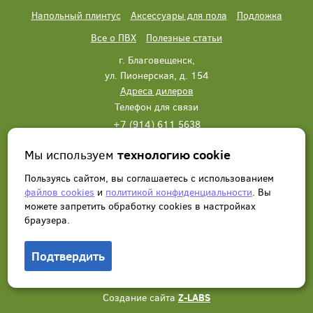
Напольный плинтус
Аксессуары для пола
Подложка
Все о ПВХ
Полезные статьи
г. Благовещенск,
ул. Пионерская, д. 154
Адреса дилеров
Телефон для связи
+7 (914) 611 5638
+7 (914) 611 5638
Мы используем
технологию cookie
Написать нам
Заказать звонок
Пользуясь сайтом, вы соглашаетесь с использованием
файлов cookies
и
политикой конфиденциальности
. Вы
можете запретить обработку сookies в настройках
браузера.
Подтвердить
© 2012 - 2026, Wonderful Vinyl Floor. Все права защищены.
Создание сайта
Z-LABS