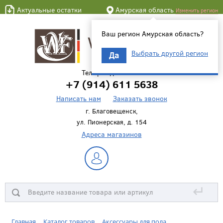
Актуальные остатки
Амурская область
Изменить регион
Ваш регион Амурская область?
Выбрать другой регион
Да
Телефон для связи
+7 (914) 611 5638
Написать нам
Заказать звонок
г. Благовещенск,
ул. Пионерская, д. 154
Адреса магазинов
↵
Главная
Каталог товаров
Аксессуары для пола