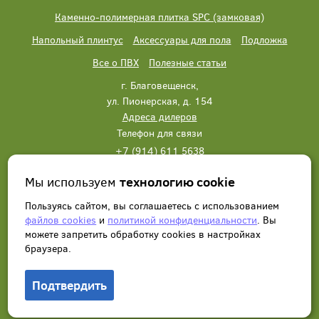
Каменно-полимерная плитка SPC (замковая)
Напольный плинтус
Аксессуары для пола
Подложка
Все о ПВХ
Полезные статьи
г. Благовещенск,
ул. Пионерская, д. 154
Адреса дилеров
Телефон для связи
+7 (914) 611 5638
+7 (914) 611 5638
Мы используем
технологию cookie
Написать нам
Заказать звонок
Пользуясь сайтом, вы соглашаетесь с использованием
файлов cookies
и
политикой конфиденциальности
. Вы
можете запретить обработку сookies в настройках
браузера.
Подтвердить
© 2012 - 2026, Wonderful Vinyl Floor. Все права защищены.