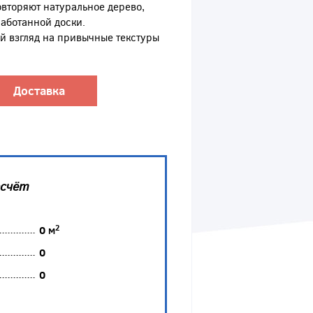
овторяют натуральное дерево,
аботанной доски.
 взгляд на привычные текстуры
Доставка
асчёт
2
0
м
0
0