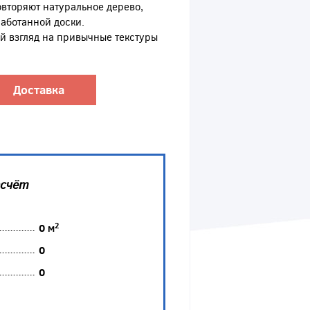
овторяют натуральное дерево,
аботанной доски.
 взгляд на привычные текстуры
Доставка
асчёт
2
0
м
0
0