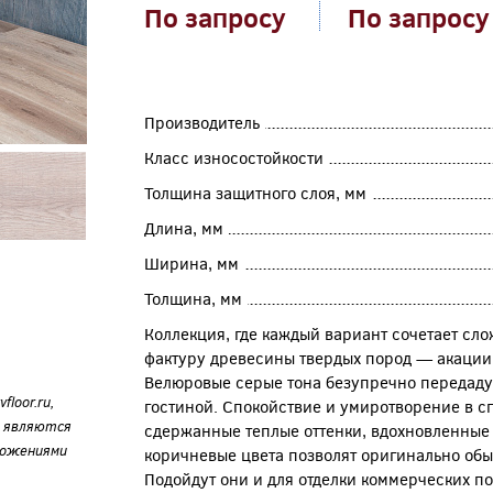
По запросу
По запросу
Производитель
Класс износостойкости
Толщина защитного слоя, мм
Длина, мм
Ширина, мм
Толщина, мм
Коллекция, где каждый вариант сочетает сл
фактуру древесины твердых пород — акации, 
Велюровые серые тона безупречно передаду
loor.ru,
гостиной. Спокойствие и умиротворение в с
е являются
сдержанные теплые оттенки, вдохновленные 
ложениями
коричневые цвета позволят оригинально обы
Подойдут они и для отделки коммерческих п