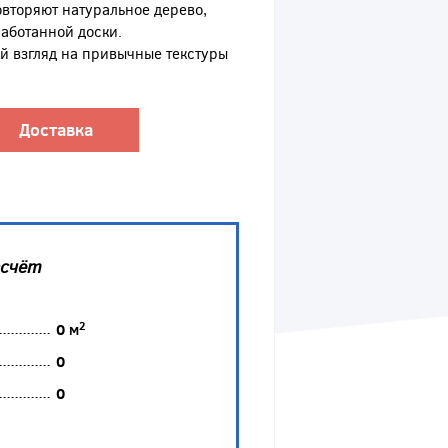
овторяют натуральное дерево,
аботанной доски.
 взгляд на привычные текстуры
Доставка
асчёт
2
0
м
0
0