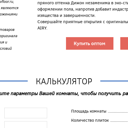
loor.ru,
пряного оттенка Дижон незаменима в эко-сти
е являются
оформлении пола, напротив добавит индастр
ложениями
изящества и завершенности.
Совершайте приятные открытия с оригиналь
AIRY.
 товаров
оригинала
ия и
Купить оптом
словий
КАЛЬКУЛЯТОР
ите параметры Вашей комнаты, чтобы получить р
Площадь комнаты
Количество плиток