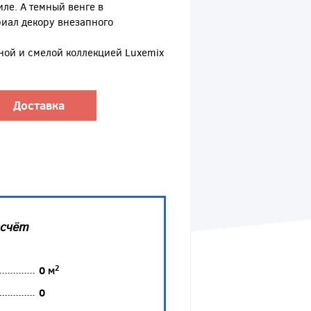
ле. А темный венге в
иал декору внезапного
ной и смелой коллекцией Luxemix
Доставка
асчёт
2
0
м
0