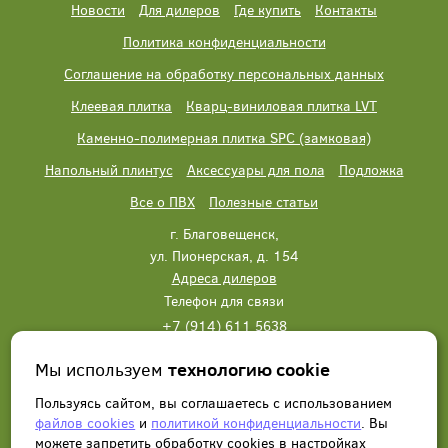
Новости
Для дилеров
Где купить
Контакты
Политика конфиденциальности
Соглашение на обработку персональных данных
Клеевая плитка
Кварц-виниловая плитка LVT
Каменно-полимерная плитка SPC (замковая)
Напольный плинтус
Аксессуары для пола
Подложка
Все о ПВХ
Полезные статьи
г. Благовещенск,
ул. Пионерская, д. 154
Адреса дилеров
Телефон для связи
+7 (914) 611 5638
+7 (914) 611 5638
Мы используем
технологию cookie
Написать нам
Заказать звонок
Пользуясь сайтом, вы соглашаетесь с использованием
файлов cookies
и
политикой конфиденциальности
. Вы
можете запретить обработку сookies в настройках