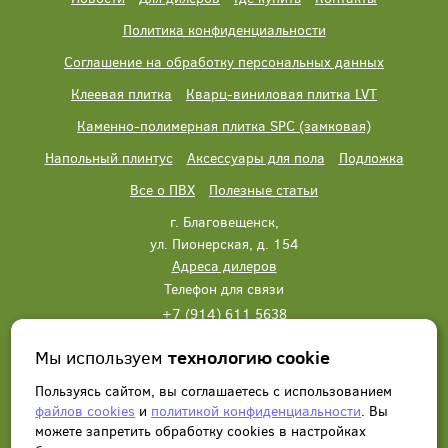
Политика конфиденциальности
Соглашение на обработку персональных данных
Клеевая плитка
Кварц-виниловая плитка LVT
Каменно-полимерная плитка SPC (замковая)
Напольный плинтус
Аксессуары для пола
Подложка
Все о ПВХ
Полезные статьи
г. Благовещенск,
ул. Пионерская, д. 154
Адреса дилеров
Телефон для связи
+7 (914) 611 5638
+7 (914) 611 5638
Мы используем
технологию cookie
Написать нам
Заказать звонок
Пользуясь сайтом, вы соглашаетесь с использованием
файлов cookies
и
политикой конфиденциальности
. Вы
можете запретить обработку сookies в настройках