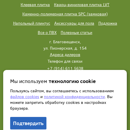
Клеевая плитка
Кварц-виниловая плитка LVT
Каменно-полимерная плитка SPC (замковая)
Напольный плинтус
Аксессуары для пола
Подложка
Все о ПВХ
Полезные статьи
г. Благовещенск,
ул. Пионерская, д. 154
Адреса дилеров
Телефон для связи
+7 (914) 611 5638
+7 (914) 611 5638
Мы используем
технологию cookie
Написать нам
Заказать звонок
Пользуясь сайтом, вы соглашаетесь с использованием
файлов cookies
и
политикой конфиденциальности
. Вы
можете запретить обработку сookies в настройках
браузера.
Подтвердить