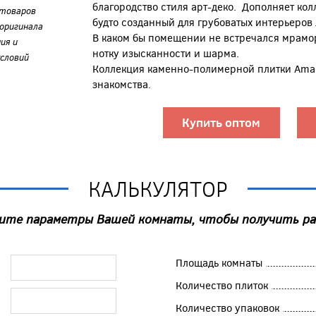
благородство стиля арт-деко. Дополняет кол
 товаров
будто созданный для грубоватых интерьеров
оригинала
В каком бы помещении не встречался мрамо
ия и
нотку изысканности и шарма.
словий
Коллекция каменно-полимерной плитки Amad
знакомства.
Купить оптом
КАЛЬКУЛЯТОР
ите параметры Вашей комнаты, чтобы получить р
Площадь комнаты
Количество плиток
Количество упаковок