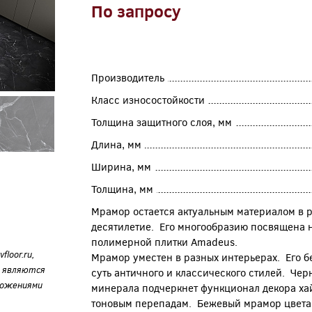
По запросу
Производитель
Класс износостойкости
Толщина защитного слоя, мм
Длина, мм
Ширина, мм
Толщина, мм
Мрамор остается актуальным материалом в 
десятилетие. Его многообразию посвящена 
полимерной плитки Amadeus.
loor.ru,
Мрамор уместен в разных интерьерах. Его б
е являются
суть античного и классического стилей. Чер
ложениями
минерала подчеркнет функционал декора хай
тоновым перепадам. Бежевый мрамор цвета 