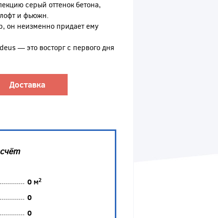
лекцию серый оттенок бетона,
 лофт и фьюжн.
р, он неизменно придает ему
eus — это восторг с первого дня
Доставка
асчёт
2
0
м
0
0