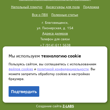
Напольный плинтус
Аксессуары для пола
Подложка
Все о ПВХ
Полезные статьи
г. Благовещенск,
ул. Пионерская, д. 154
Адреса дилеров
Телефон для связи
+7 (914) 611 5638
+7 (914) 611 5638
Мы используем
технологию cookie
Написать нам
Заказать звонок
Пользуясь сайтом, вы соглашаетесь с использованием
файлов cookies
и
политикой конфиденциальности
. Вы
можете запретить обработку сookies в настройках
браузера.
Подтвердить
© 2012 - 2026, Wonderful Vinyl Floor. Все права защищены.
Создание сайта
Z-LABS