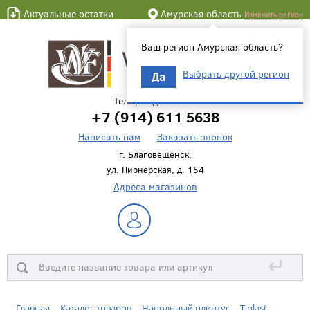
Актуальные остатки
Амурская область
Изменить регион
Ваш регион Амурская область?
Выбрать другой регион
Да
Телефон для связи
+7 (914) 611 5638
Написать нам
Заказать звонок
г. Благовещенск,
ул. Пионерская, д. 154
Адреса магазинов
↵
Главная
Каталог товаров
Напольный плинтус
T-plast