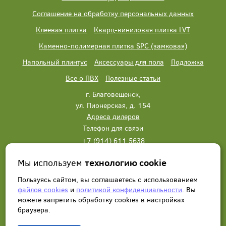
Соглашение на обработку персональных данных
Клеевая плитка
Кварц-виниловая плитка LVT
Каменно-полимерная плитка SPC (замковая)
Напольный плинтус
Аксессуары для пола
Подложка
Все о ПВХ
Полезные статьи
г. Благовещенск,
ул. Пионерская, д. 154
Адреса дилеров
Телефон для связи
+7 (914) 611 5638
+7 (914) 611 5638
Мы используем
технологию cookie
Написать нам
Заказать звонок
Пользуясь сайтом, вы соглашаетесь с использованием
файлов cookies
и
политикой конфиденциальности
. Вы
можете запретить обработку сookies в настройках
браузера.