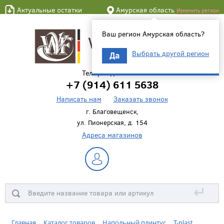
Актуальные остатки
Амурская область
Изменить регион
Ваш регион Амурская область?
Выбрать другой регион
Да
Телефон для связи
+7 (914) 611 5638
Написать нам
Заказать звонок
г. Благовещенск,
ул. Пионерская, д. 154
Адреса магазинов
↵
Главная
Каталог товаров
Напольный плинтус
T-plast