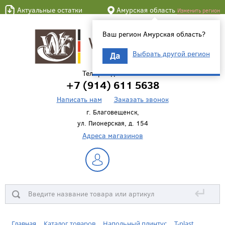
Актуальные остатки
Амурская область
Изменить регион
Ваш регион Амурская область?
Выбрать другой регион
Да
Телефон для связи
+7 (914) 611 5638
Написать нам
Заказать звонок
г. Благовещенск,
ул. Пионерская, д. 154
Адреса магазинов
↵
Главная
Каталог товаров
Напольный плинтус
T-plast