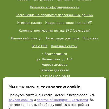
Политика конфиденциальности
Соглашение на обработку персональных данных
Клеевая плитка
Кварц-виниловая плитка LVT
Каменно-полимерная плитка SPC (замковая)
Напольный плинтус
Аксессуары для пола
Подложка
Все о ПВХ
Полезные статьи
г. Благовещенск,
ул. Пионерская, д. 154
Адреса дилеров
Телефон для связи
+7 (914) 611 5638
+7 (914) 611 5638
Мы используем
технологию cookie
Написать нам
Заказать звонок
Пользуясь сайтом, вы соглашаетесь с использованием
файлов cookies
и
политикой конфиденциальности
. Вы
можете запретить обработку сookies в настройках