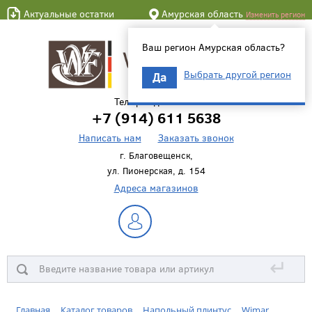
Актуальные остатки
Амурская область
Изменить регион
Ваш регион Амурская область?
Выбрать другой регион
Да
Телефон для связи
+7 (914) 611 5638
Написать нам
Заказать звонок
г. Благовещенск,
ул. Пионерская, д. 154
Адреса магазинов
↵
Главная
Каталог товаров
Напольный плинтус
Wimar