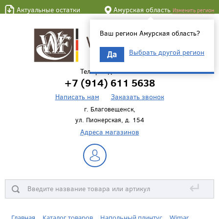
Актуальные остатки
Амурская область
Изменить регион
Ваш регион Амурская область?
Выбрать другой регион
Да
Телефон для связи
+7 (914) 611 5638
Написать нам
Заказать звонок
г. Благовещенск,
ул. Пионерская, д. 154
Адреса магазинов
↵
Главная
Каталог товаров
Напольный плинтус
Wimar