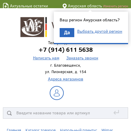
Актуальные остатки
Амурская область
Изменить регион
Ваш регион Амурская область?
Выбрать другой регион
Да
Телефон для связи
+7 (914) 611 5638
Написать нам
Заказать звонок
г. Благовещенск,
ул. Пионерская, д. 154
Адреса магазинов
↵
Главная
Каталог товаров
Напольный плинтус
Wimar