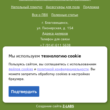
Напольный плинтус
Аксессуары для пола
Подложка
Все о ПВХ
Полезные статьи
г. Благовещенск,
ул. Пионерская, д. 154
Адреса дилеров
Телефон для связи
+7 (914) 611 5638
+7 (914) 611 5638
Мы используем
технологию cookie
Написать нам
Заказать звонок
Пользуясь сайтом, вы соглашаетесь с использованием
файлов cookies
и
политикой конфиденциальности
. Вы
можете запретить обработку сookies в настройках
браузера.
Подтвердить
© 2012 - 2026, Wonderful Vinyl Floor. Все права защищены.
Создание сайта
Z-LABS