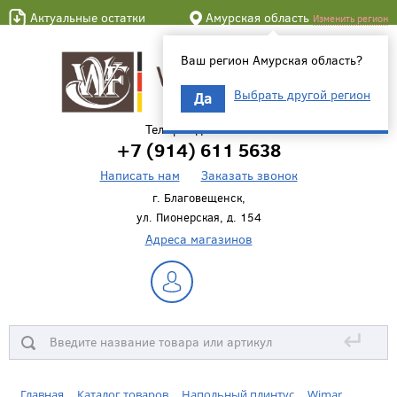
Актуальные остатки
Амурская область
Изменить регион
Ваш регион Амурская область?
Выбрать другой регион
Да
Телефон для связи
+7 (914) 611 5638
Написать нам
Заказать звонок
г. Благовещенск,
ул. Пионерская, д. 154
Адреса магазинов
↵
Главная
Каталог товаров
Напольный плинтус
Wimar