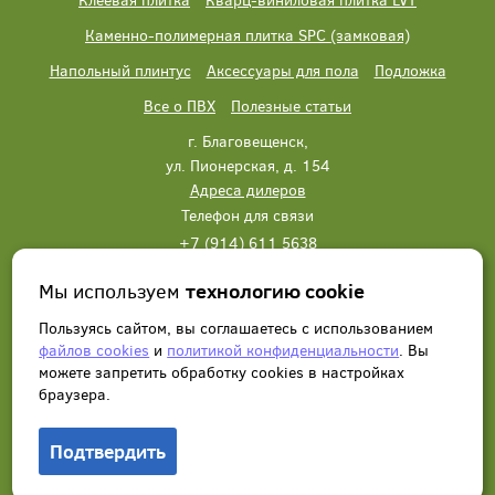
Каменно-полимерная плитка SPC (замковая)
Напольный плинтус
Аксессуары для пола
Подложка
Все о ПВХ
Полезные статьи
г. Благовещенск,
ул. Пионерская, д. 154
Адреса дилеров
Телефон для связи
+7 (914) 611 5638
+7 (914) 611 5638
Мы используем
технологию cookie
Написать нам
Заказать звонок
Пользуясь сайтом, вы соглашаетесь с использованием
файлов cookies
и
политикой конфиденциальности
. Вы
можете запретить обработку сookies в настройках
браузера.
Подтвердить
© 2012 - 2026, Wonderful Vinyl Floor. Все права защищены.