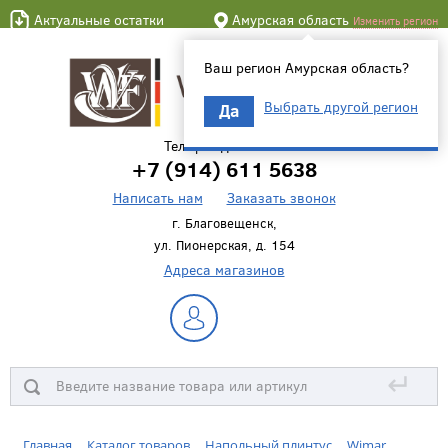
Актуальные остатки
Амурская область
Изменить регион
Ваш регион Амурская область?
Выбрать другой регион
Да
Телефон для связи
+7 (914) 611 5638
Написать нам
Заказать звонок
г. Благовещенск,
ул. Пионерская, д. 154
Адреса магазинов
↵
Главная
Каталог товаров
Напольный плинтус
Wimar