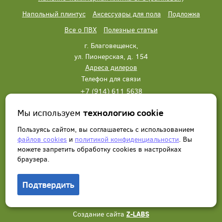
Напольный плинтус
Аксессуары для пола
Подложка
Все о ПВХ
Полезные статьи
г. Благовещенск,
ул. Пионерская, д. 154
Адреса дилеров
Телефон для связи
+7 (914) 611 5638
+7 (914) 611 5638
Мы используем
технологию cookie
Написать нам
Заказать звонок
Пользуясь сайтом, вы соглашаетесь с использованием
файлов cookies
и
политикой конфиденциальности
. Вы
можете запретить обработку сookies в настройках
браузера.
Подтвердить
© 2012 - 2026, Wonderful Vinyl Floor. Все права защищены.
Создание сайта
Z-LABS