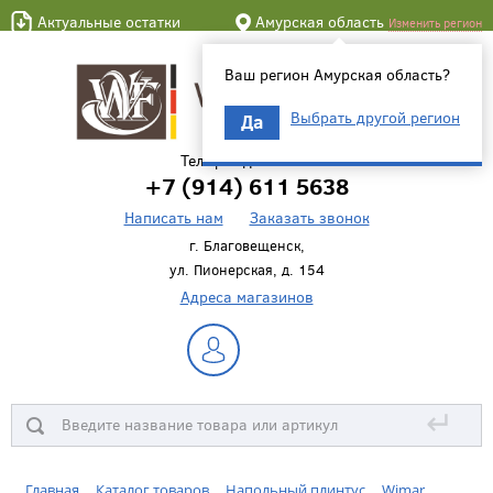
Актуальные остатки
Амурская область
Изменить регион
Ваш регион Амурская область?
Выбрать другой регион
Да
Телефон для связи
+7 (914) 611 5638
Написать нам
Заказать звонок
г. Благовещенск,
ул. Пионерская, д. 154
Адреса магазинов
↵
Главная
Каталог товаров
Напольный плинтус
Wimar