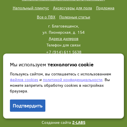
Напольный плинтус
Аксессуары для пола
Подложка
Все о ПВХ
Полезные статьи
г. Благовещенск,
ул. Пионерская, д. 154
Адреса дилеров
Телефон для связи
+7 (914) 611 5638
+7 (914) 611 5638
Мы используем
технологию cookie
Написать нам
Заказать звонок
Пользуясь сайтом, вы соглашаетесь с использованием
файлов cookies
и
политикой конфиденциальности
. Вы
можете запретить обработку сookies в настройках
браузера.
Подтвердить
© 2012 - 2026, Wonderful Vinyl Floor. Все права защищены.
Создание сайта
Z-LABS